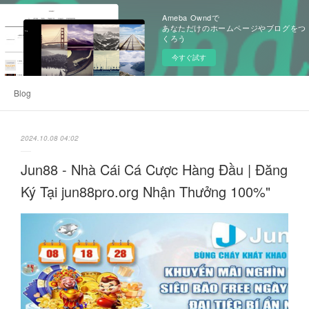
Ameba Owndで
あなただけのホームページやブログをつ
くろう
今すぐ試す
Blog
2024.10.08 04:02
Jun88 - Nhà Cái Cá Cược Hàng Đầu | Đăng
Ký Tại jun88pro.org Nhận Thưởng 100%"