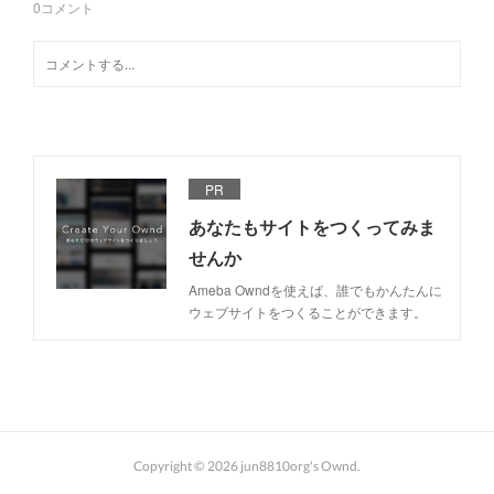
0
コメント
PR
あなたもサイトをつくってみま
せんか
Ameba Owndを使えば、誰でもかんたんに
ウェブサイトをつくることができます。
Copyright ©
2026
jun8810org's Ownd
.